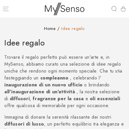
PASSA AL
CONTENUTO
Carell
Home
/
Idee regalo
Collezione:
Idee regalo
Trovare il regalo perfetto può essere un'arte e, in
MySenso, abbiamo curato una selezione di idee regalo
uniche che rendono ogni momento speciale. Che tu stia
festeggiando un
compleanno
, celebrando l'
inaugurazione di un nuovo ufficio
o brindando
all'inaugurazione di un'attività
, la nostra selezione
di
diffusori
,
fragranze per la casa
e
oli essenziali
offre qualcosa di memorabile per ogni occasione.
Immagina di donare la serenità rilassante dei nostri
diffusori di lusso
, un perfetto equilibrio tra eleganza e