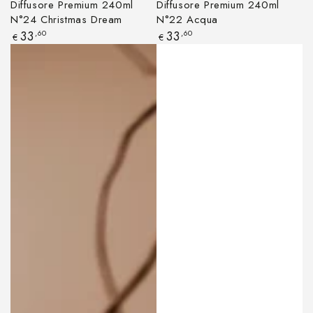
Diffusore Premium 240ml
Diffusore Premium 240ml
N°24 Christmas Dream
N°22 Acqua
Prezzo
Prezzo
33
,60
33
,60
€
€
regolare
regolare