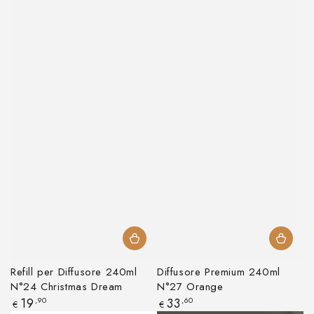
Refill per Diffusore 240ml
Diffusore Premium 240ml
N°24 Christmas Dream
N°27 Orange
Prezzo
Prezzo
19
,90
33
,60
€
€
regolare
regolare