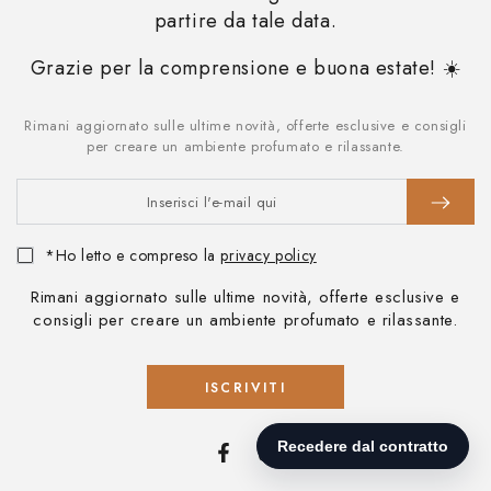
partire da tale data.
Grazie per la comprensione e buona estate! ☀️
Rimani aggiornato sulle ultime novità, offerte esclusive e consigli
Inserisci
per creare un ambiente profumato e rilassante.
l'e-
mail
qui
*Ho letto e compreso la
privacy policy
Rimani aggiornato sulle ultime novità, offerte esclusive e
consigli per creare un ambiente profumato e rilassante.
ISCRIVITI
Facebook
Instagram