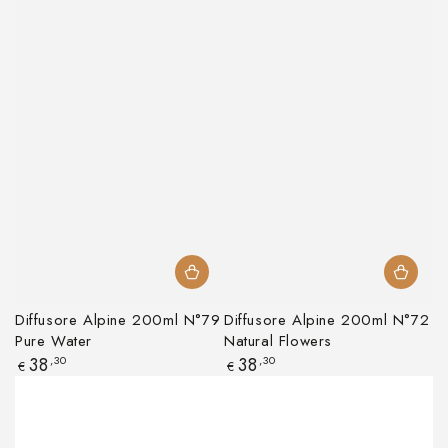
Diffusore Alpine 200ml N°79
Diffusore Alpine 200ml N°72
Pure Water
Natural Flowers
Prezzo
Prezzo
38
,30
38
,30
€
€
regolare
regolare