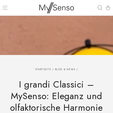
ZUM INHALT
SPRINGEN
Warenk
STARTSEITE
/
BLOG & NEWS
/
I grandi Classici –
MySenso: Eleganz und
olfaktorische Harmonie