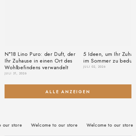
N°18 Lino Puro: der Duft, der
5 Ideen, um Ihr Zuha
Ihr Zuhause in einen Ort des
im Sommer zu beduft
Wohlbefindens verwandelt
JULI 02, 2026
JULI 31, 2026
ALLE ANZEIGEN
ore
Welcome to our store
Welcome to our store
Free