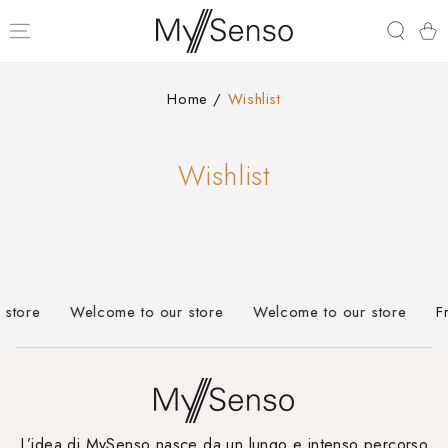
PASSA AL
CONTENUTO
Carell
Home
/
Wishlist
Wishlist
store
Welcome to our store
Welcome to our store
Fr
L’idea di MySenso nasce da un lungo e intenso percorso