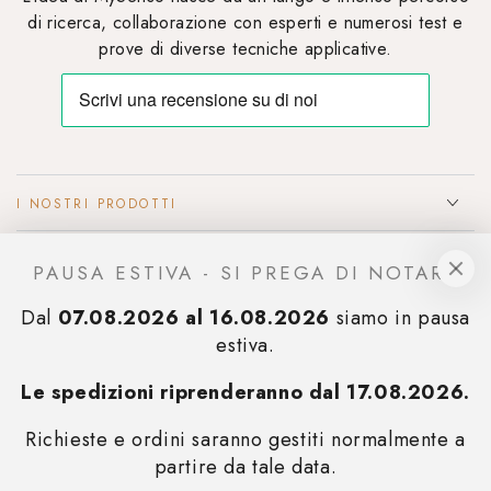
di ricerca, collaborazione con esperti e numerosi test e
prove di diverse tecniche applicative.
I NOSTRI PRODOTTI
INFO & SUPPORTO
PAUSA ESTIVA - SI PREGA DI NOTARE
Dal
07.08.2026 al 16.08.2026
siamo in pausa
ISCRIVITI ALLA NOSTRA NEWSLETTER
estiva.
Rimani sempre aggiornato sulle promozioni e ricevi subito uno
sconto del 10% sul tuo primo acquisto
.
Le spedizioni riprenderanno dal 17.08.2026.
Richieste e ordini saranno gestiti normalmente a
ISCRIVITI
partire da tale data.